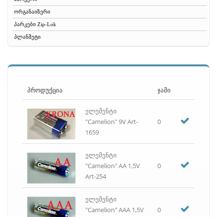
ორგანაიზერი
პარკები Zip-Lok
პლანშეტი
რეზინა
რვეული
საათი
საბუღალტრო ბლანკები
პროდუქცია
ჯამი
სავიზიტე
ელემენტი
სათლელი
"Camelion" 9V Art-
0
საქაღალდე
1659
საშლელი
სახაზავი, საზომი, ფარგალი
ელემენტი
სახვრეტელა
"Camelion" AA 1,5V
0
Art-254
სკოჩი, სკოჩის დისპენსერი, იზოლენტა
სკრეპი, სკრეპის ჭიქა
ელემენტი
სტეპლერი, სტეპლერის ტყვია, ანტისტეპლერი
"Camelion" AAA 1,5V
0
სწრაფჩამკერი