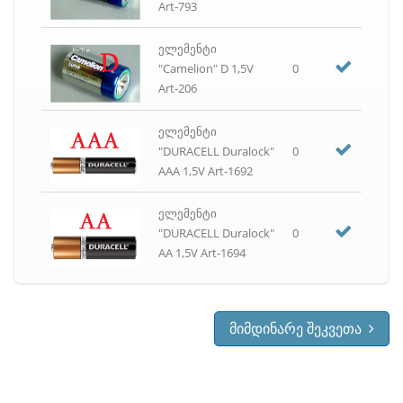
Art-793
ურნა საოფისე
ფაილი
ელემენტი
ფანქარი
"Camelion" D 1,5V
0
Art-206
ფასმაჩვენებელი, ფასმაჩვენებლის აპარატი
ფოტო ქაღალდი
ელემენტი
ქაღალდი თეთრი A4, A3, ფლიპჩარტის, პლოტერის
"DURACELL Duralock"
0
ქაღალდი ფერადი A4
AAA 1,5V Art-1692
ქაღალდის საჭრელი (გელიოტინა)
ჩარჩო
ელემენტი
ჩასანიშნი ფურცლები
"DURACELL Duralock"
0
ჩასანიშნი ფურცლები წებოვანი
AA 1,5V Art-1694
ცარცი
წებო
ჭიკარტი
მიმდინარე შეკვეთა
ჭიქა საკანცელარიო