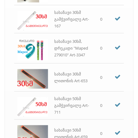
სკრეპი, სკრეპის ჭიქა
სტეპლერი, სტეპლერის ტყვია, ანტისტეპლერი
სახაზავი 30სმ
სწრაფჩამკერი
გამჭვირვალე Art-
0
ურნა საოფისე
167
ფაილი
სახაზავი 30სმ,
ფანქარი
დრეკადი "Maped
0
ფასმაჩვენებელი, ფასმაჩვენებლის აპარატი
279010" Art-3347
ფოტო ქაღალდი
ქაღალდი თეთრი A4, A3, ფლიპჩარტის, პლოტერის
ქაღალდი ფერადი A4
სახაზავი 30სმ
0
ლითონის Art-653
ქაღალდის საჭრელი (გელიოტინა)
ჩარჩო
ჩასანიშნი ფურცლები
სახაზავი 50სმ
გამჭვირვალე Art-
0
ჩასანიშნი ფურცლები წებოვანი
711
ცარცი
წებო
ჭიკარტი
სახაზავი 50სმ
0
ლითონის Art-659
ჭიქა საკანცელარიო