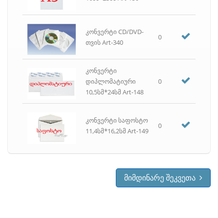
ურნა საოფისე
ფაილი
კონვერტი CD/DVD-
ფანქარი
0
თვის Art-340
ფასმაჩვენებელი, ფასმაჩვენებლის აპარატი
ფოტო ქაღალდი
კონვერტი
ქაღალდი თეთრი A4, A3, ფლიპჩარტის, პლოტერის
დიპლომატიური
0
ქაღალდი ფერადი A4
10,5სმ*24სმ Art-148
ქაღალდის საჭრელი (გელიოტინა)
ჩარჩო
კონვერტი საფოსტო
ჩასანიშნი ფურცლები
0
11,4სმ*16,2სმ Art-149
ჩასანიშნი ფურცლები წებოვანი
ცარცი
წებო
ჭიკარტი
მიმდინარე შეკვეთა
ჭიქა საკანცელარიო