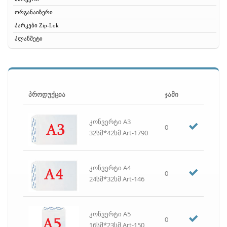
ორგანაიზერი
პარკები Zip-Lok
პლანშეტი
რეზინა
რვეული
საათი
საბუღალტრო ბლანკები
პროდუქცია
ჯამი
სავიზიტე
სათლელი
კონვერტი A3
0
საქაღალდე
32სმ*42სმ Art-1790
საშლელი
სახაზავი, საზომი, ფარგალი
კონვერტი A4
სახვრეტელა
0
24სმ*32სმ Art-146
სკოჩი, სკოჩის დისპენსერი, იზოლენტა
სკრეპი, სკრეპის ჭიქა
სტეპლერი, სტეპლერის ტყვია, ანტისტეპლერი
კონვერტი A5
0
სწრაფჩამკერი
16სმ*23სმ Art-150